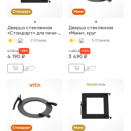
Дверца стеклянная
Дверца стеклянная
«Стандарт» для печи-
«Мини», круг
буржуйки «Теплосталь»
2
Отзыва
5
Отзывов
5,0
5,0
5 790
₽
4 590
₽
-
28
%
-
24
%
4 190
₽
3 490
₽