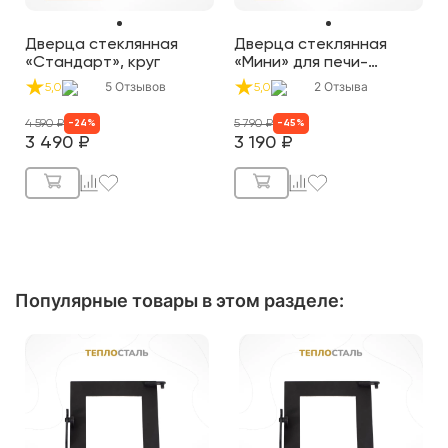
Дверца стеклянная
Дверца стеклянная
«Стандарт», круг
«Мини» для печи-
буржуйки «Теплосталь»
5
Отзывов
2
Отзыва
5,0
5,0
4 590
₽
5 790
₽
-
24
%
-
45
%
3 490
₽
3 190
₽
Популярные товары в этом разделе: