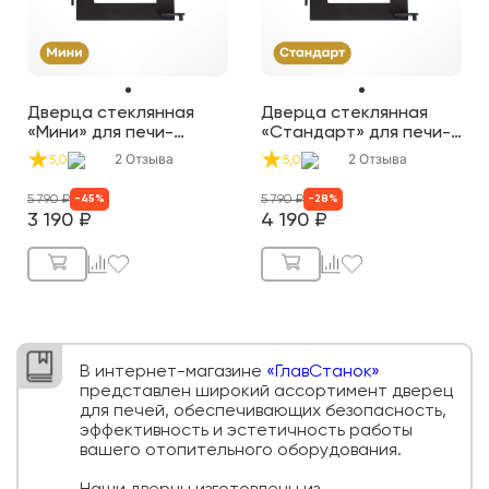
Дверца стеклянная
Дверца стеклянная
«Мини» для печи-
«Стандарт» для печи-
буржуйки «Теплосталь»
буржуйки «Теплосталь»
2
Отзыва
2
Отзыва
5,0
5,0
5 790
₽
5 790
₽
-
45
%
-
28
%
3 190
₽
4 190
₽
В интернет-магазине
«ГлавСтанок»
представлен широкий ассортимент дверец
для печей, обеспечивающих безопасность,
эффективность и эстетичность работы
вашего отопительного оборудования.