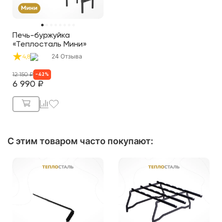
Печь-буржуйка
«Теплосталь Мини»
24
Отзыва
4,8
12 150
₽
-
42
%
6 990
₽
С этим товаром часто покупают
: