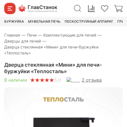
«Теплосталь»
3 190
₽
5 790
₽
БУРЖУЙКА
МУФЕЛЬНАЯ ПЕЧЬ
ПЕСКОСТРУЙНЫЙ АППАРАТ
ГРИН
Главная
—
Печи
—
Комплектующие для печей
—
Дверцы для печей
—
Дверца стеклянная «Мини» для печи-буржуйки
«Теплосталь»
Дверца стеклянная «Мини» для печи-
буржуйки «Теплосталь»
2
отзыва
В наличии
5,0