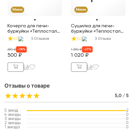
Кочерга для печи-
Сушилка для печи-
буржуйки «Теплосталь
буржуйки «Теплосталь
Мини»
Мини»
5
Отзывов
3
Отзыва
5,0
5,0
690
₽
1 390
₽
-
28
%
-
27
%
500
₽
1 020
₽
Отзывы о товаре
5,0 / 5
5
звезд
2
4
звезды
0
3
звезды
0
2
звезды
0
1
звезда
0