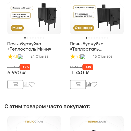
Печь-буржуйка
Печь-Буржуйка
«Теплосталь Мини»
«Теплосталь
Стандарт»
24
Отзыва
15
Отзывов
4,8
4,8
12 150
₽
19 990
₽
-
42
%
-
41
%
6 990
₽
11 740
₽
С этим товаром часто покупают
: