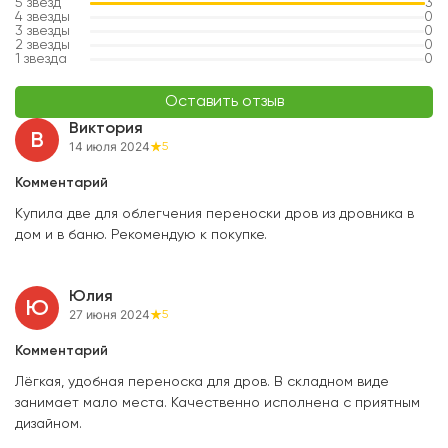
5
звезд
3
4
звезды
0
3
звезды
0
2
звезды
0
1
звезда
0
Оставить отзыв
Виктория
В
14 июля 2024
5
Комментарий
Купила две для облегчения переноски дров из дровника в
дом и в баню. Рекомендую к покупке.
Юлия
Ю
27 июня 2024
5
Комментарий
Лёгкая, удобная переноска для дров. В складном виде
занимает мало места. Качественно исполнена с приятным
дизайном.