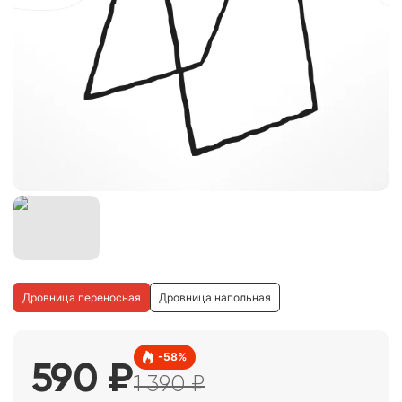
Дровница переносная
Дровница напольная
-
58
%
590
₽
1 390
₽