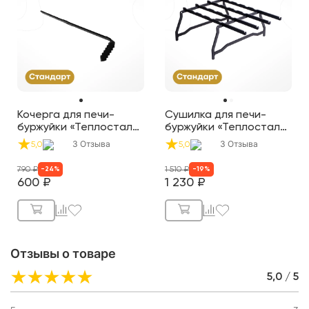
Кочерга для печи-
Сушилка для печи-
буржуйки «Теплосталь
буржуйки «Теплосталь
Стандарт»
Стандарт»
3
Отзыва
3
Отзыва
5,0
5,0
790
₽
1 510
₽
-
24
%
-
19
%
600
₽
1 230
₽
Отзывы о товаре
5,0 / 5