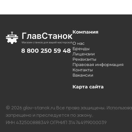
Компания
О нас
Бренды
8 800 250 59 48
Лицензии
Реквизиты
Правовая информация
Контакты
Вакансии
Карта сайта
©
2026
glav-stanok.ru Все права защищены. Использо
запрещено и преследуется по закону.
ИНН 432500888349 ОГРНИП 314744919000039