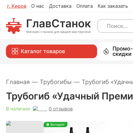
г.
Киров
О нас
Доставка
Оплата
Как заказать
Трубогиб «Удачный Премиум», набо
0
отзывов
В наличии
Каталог
Промо-
Каталог товаров
скидки
Главная
—
Трубогибы
—
Трубогиб «Удачн
Трубогиб «Удачный Преми
0
отзывов
В наличии