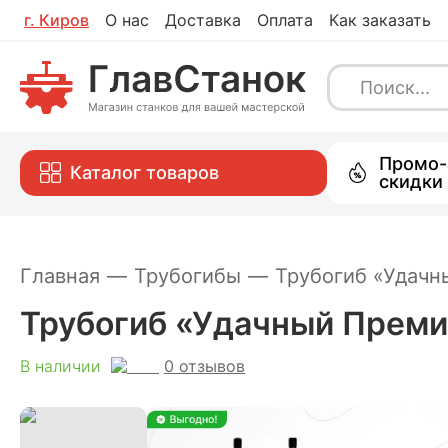
г.
Киров
О нас
Доставка
Оплата
Как заказать
Трубогиб «Удачный Премиум», набо
0
отзывов
В наличии
Каталог
Промо-
Каталог товаров
скидки
Главная
—
Трубогибы
—
Трубогиб «Удачн
Трубогиб «Удачный Преми
0
отзывов
В наличии