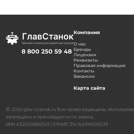
Компания
О нас
Бренды
8 800 250 59 48
Лицензии
Реквизиты
Правовая информация
Контакты
Вакансии
Карта сайта
©
2026
glav-stanok.ru Все права защищены. Использо
запрещено и преследуется по закону.
ИНН 432500888349 ОГРНИП 314744919000039