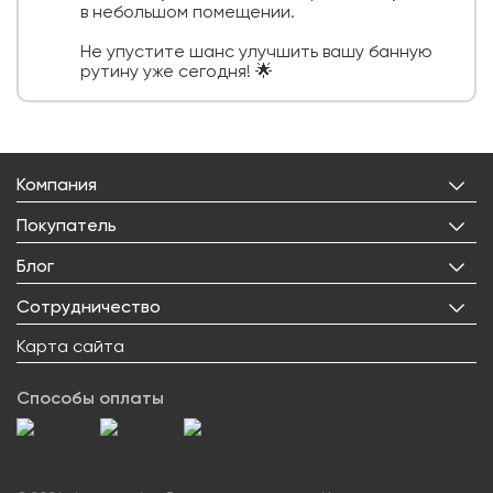
в небольшом помещении.
Не упустите шанс улучшить вашу банную
рутину уже сегодня! 🌟
Компания
О нас
Покупатель
Бренды
Личный кабинет
Блог
Лицензии
Корзина
Реквизиты
Все статьи
Сотрудничество
Избранное
Правовая информация
О товарах
Доставка
Оптовым покупателям
Карта сайта
Контакты
Новости
Оплата
Поставщикам
Вакансии
Возврат товара
Способы оплаты
Блогерам
Сервисный центр
Как заказать
Акции