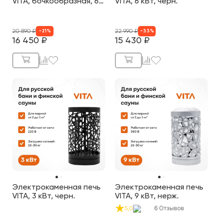
VITA, бочкообразная, 6
VITA, 6 кВт, черн.
кВт, нерж.
20 890
₽
22 990
₽
-
21
%
-
33
%
16 450
₽
15 430
₽
Электрокаменная печь
Электрокаменная печь
VITA, 3 кВт, черн.
VITA, 9 кВт, нерж.
6
Отзывов
5,0