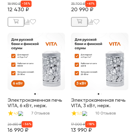
18 990
₽
35 700
₽
-
35
%
-
41
%
12 430
₽
20 990
₽
Электрокаменная печь
Электрокаменная печь
VITA, 6 кВт, нерж.
VITA, 3 кВт, нерж.
7
Отзывов
10
Отзывов
4,9
5,0
26 650
₽
17 000
₽
-
36
%
-
18
%
16 990
₽
13 990
₽