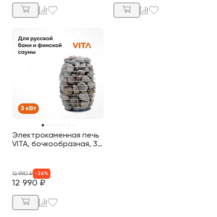
Электрокаменная печь
VITA, бочкообразная, 3
кВт, нерж.
16 990
₽
-
24
%
12 990
₽