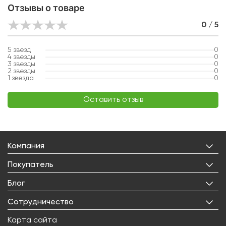
Отзывы о товаре
0 / 5
5
звезд
0
4
звезды
0
3
звезды
0
2
звезды
0
1
звезда
0
Оставить отзыв
Компания
О нас
Покупатель
Бренды
Личный кабинет
Блог
Лицензии
Корзина
Реквизиты
Все статьи
Сотрудничество
Избранное
Правовая информация
О товарах
Доставка
Оптовым покупателям
Карта сайта
Контакты
Новости