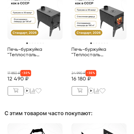
Печь-буржуйка
Печь-буржуйка
"Теплосталь
"Теплосталь
Стандарт" NEW
Стандарт" NEW со
стеклянной дверцей
17 850
₽
24 990
₽
-
30
%
-
35
%
12 490
₽
16 180
₽
С этим товаром часто покупают
: