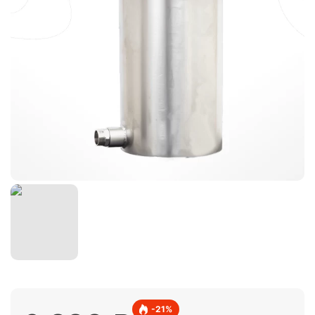
-
21
%