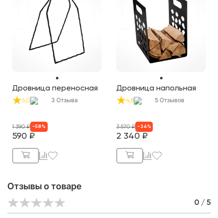
Дровница переносная
Дровница напольная
3
Отзыва
5
Отзывов
5,0
4,8
1 390
₽
3 570
₽
-
58
%
-
34
%
590
₽
2 340
₽
Отзывы о товаре
0 / 5