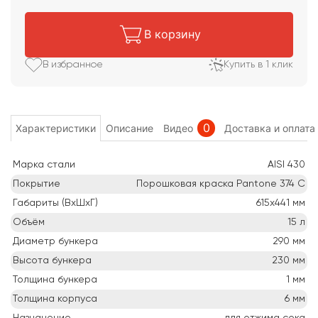
В корзину
В избранное
Купить в 1 клик
0
Характеристики
Описание
Видео
Доставка и оплата
Марка стали
AISI 430
Покрытие
Порошковая краска Pantone 374 C
Габариты (ВхШхГ)
615х441
мм
Объём
15
л
Диаметр бункера
290
мм
Высота бункера
230
мм
Толщина бункера
1
мм
Толщина корпуса
6
мм
Назначение
для отжима сока