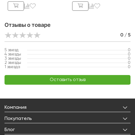
Отзывы о товаре
0 / 5
5
звезд
0
4
звезды
0
3
звезды
0
2
звезды
0
1
звезда
0
Оставить отзыв
Компания
О нас
Покупатель
Бренды
Личный кабинет
Блог
Лицензии