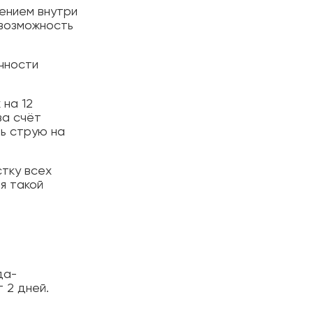
лением внутри
 возможность
ичности
 на 12
за счёт
ть струю на
стку всех
я такой
да-
 2 дней.