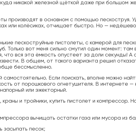
 куда никакой железной щёткой даже при большом же
ты производят в основном с помощью пескоструя. 
ках или колёсиках, отчищает быстро. Но — недёшево
ькие пескоструйные пистолеты, с камерой для песка
б. Только вот меня сильно смутил один момент: там 
, что вся эта ёмкость опустеет за доли секунды! А 
извести. В общем, от такого варианта решил отказат
ообще бессмысленно.
самостоятельно. Если поискать, вполне можно найт
мкость от порошкового огнетушителя. В интернете — 
 напорный или эжекторный.
 краны и тройники, купить пистолет и компрессор. Но
мпрессора вычищать остатки газа или мусора из ба
ь засыпать песок;