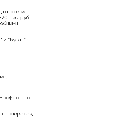
огда оценил
20 тыс. руб.
добными
 и “Булат”.
ме;
атмосферного
ых аппаратов;