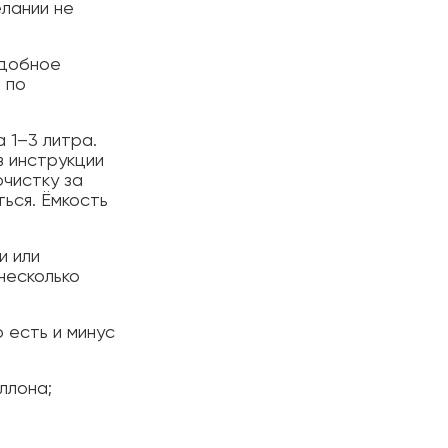
лании не
Удобное
 по
 1–3 литра.
в инструкции
очистку за
ься. Ёмкость
и или
несколько
 есть и минус
ллона;