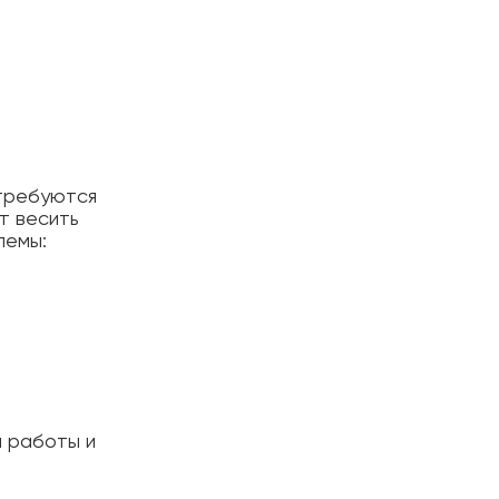
 требуются
т весить
лемы:
а работы и