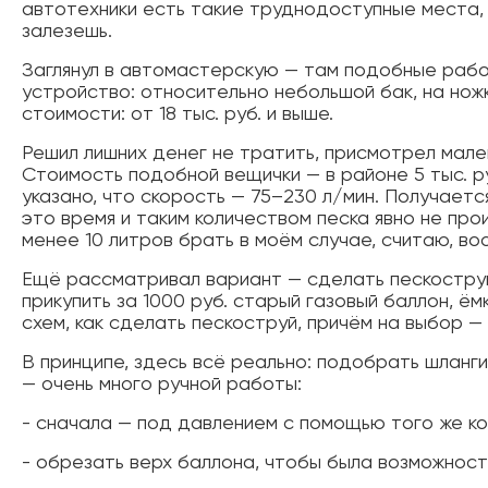
автотехники есть такие труднодоступные места,
залезешь.
Заглянул в автомастерскую — там подобные рабо
устройство: относительно небольшой бак, на нож
стоимости: от 18 тыс. руб. и выше.
Решил лишних денег не тратить, присмотрел мален
Стоимость подобной вещички — в районе 5 тыс. ру
указано, что скорость — 75–230 л/мин. Получается
это время и таким количеством песка явно не про
менее 10 литров брать в моём случае, считаю, в
Ещё рассматривал вариант — сделать пескоструй 
прикупить за 1000 руб. старый газовый баллон, ё
схем, как сделать пескоструй, причём на выбор —
В принципе, здесь всё реально: подобрать шланги,
— очень много ручной работы:
- сначала — под давлением с помощью того же ко
- обрезать верх баллона, чтобы была возможност