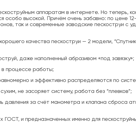
пескоструйным аппаратам в интернете. Но теперь, к
ся особо высокой. Причём очень забавно: по цене 12–
онов, так и современные заводские пескоструи с у
орошего качества пескоструи — 2 модели, “Спутник”
коструй, даже наполненный абразивом «под завязку»;
т в процессе работы;
 равномерно и эффективно распределяются по систе
сухим, не засоряет систему, работа без “плевков”;
оль давления за счёт манометра и клапана сброса 
х ГОСТ, и предназначенных именно для пескоструйн