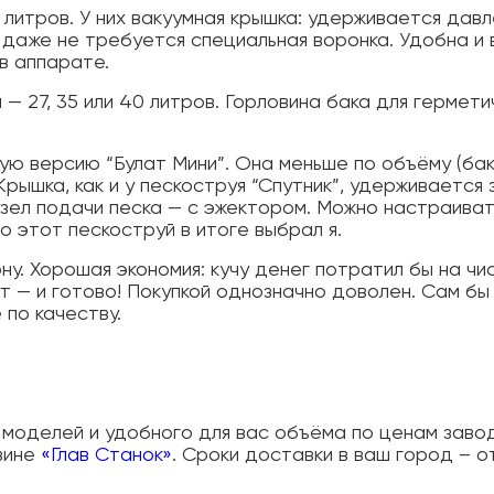
 литров. У них вакуумная крышка: удерживается дав
, даже не требуется специальная воронка. Удобна и
в аппарате.
— 27, 35 или 40 литров. Горловина бака для гермет
ую версию “Булат Мини”. Она меньше по объёму (бак
 Крышка, как и у пескоструя “Спутник”, удерживается 
узел подачи песка — с эжектором. Можно настраива
о этот пескоструй в итоге выбрал я.
ну. Хорошая экономия: кучу денег потратил бы на чи
ут — и готово! Покупкой однозначно доволен. Сам бы 
 по качеству.
 моделей и удобного для вас объёма по ценам заво
зине
«Глав Станок»
. Сроки доставки в ваш город – от