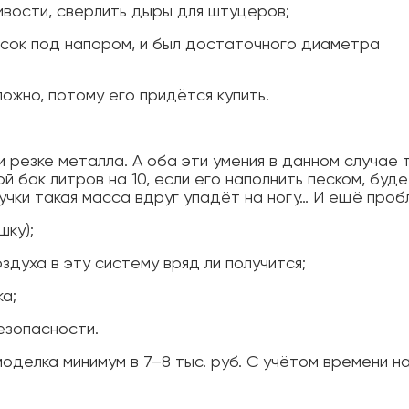
чивости, сверлить дыры для штуцеров;
есок под напором, и был достаточного диаметра
ожно, потому его придётся купить.
 и резке металла. А оба эти умения в данном случае
бак литров на 10, если его наполнить песком, буде
учки такая масса вдруг упадёт на ногу… И ещё проб
шку);
здуха в эту систему вряд ли получится;
а;
безопасности.
делка минимум в 7–8 тыс. руб. С учётом времени н