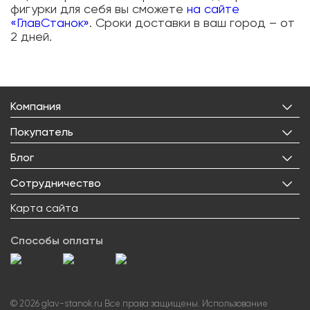
фигурки для себя вы сможете
на сайте
«ГлавСтанок»
. Сроки доставки в ваш город – от
2 дней.
Компания
О нас
Покупатель
Бренды
Личный кабинет
Блог
Лицензии
Корзина
Реквизиты
Все статьи
Сотрудничество
Избранное
Правовая информация
О товарах
Доставка
Оптовым покупателям
Карта сайта
Контакты
Новости
Оплата
Поставщикам
Вакансии
Возврат товара
Способы оплаты
Блогерам
Сервисный центр
Как заказать
Акции
©
2026
glav-stanok.ru Все права защищены. Использование
Вопрос-ответ