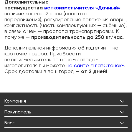
Дополнительные
преимущества
веткоизмельчителя «Дачный»
—
наличие колёсной пары (простота
передвижения), регулирование положения опоры,
компактность (часть комплектующих — съёмные),
в связи с чем — простота транспортировки. К
тому же —
производительность до 250 кг/час.
Дополнительная информация об изделии — на
карточке товара. Приобрести
веткоизмельчитель по ценам завода-
изготовителя вы можете
на сайте «ГлавСтанок»
.
Срок доставки в ваш город —
от 2 дней!
Компания
О нас
Покупатель
Бренды
Личный кабинет
Блог
Лицензии
Корзина