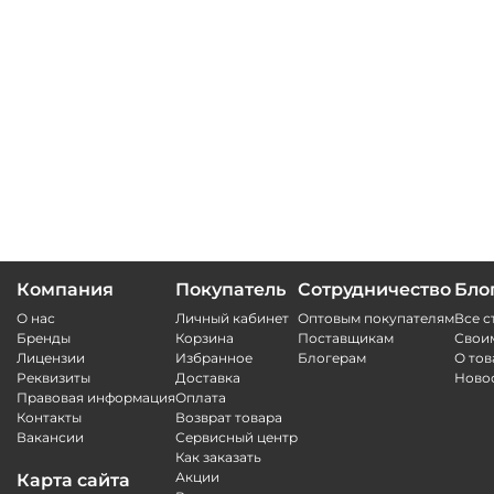
Компания
Покупатель
Сотрудничество
Бло
О нас
Личный кабинет
Оптовым покупателям
Все с
Бренды
Корзина
Поставщикам
Свои
Лицензии
Избранное
Блогерам
О тов
Реквизиты
Доставка
Ново
Правовая информация
Оплата
Контакты
Возврат товара
Вакансии
Сервисный центр
Как заказать
Акции
Карта сайта