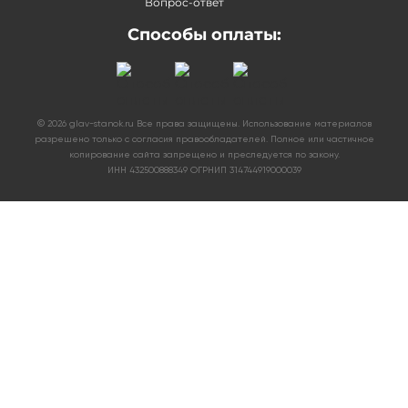
Вопрос-ответ
Способы оплаты:
©
2026
glav-stanok.ru Все права защищены. Использование материалов
разрешено только с согласия правообладателей. Полное или частичное
копирование сайта запрещено и преследуется по закону.
ИНН 432500888349 ОГРНИП 314744919000039