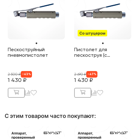
Пескоструйный
Пистолет для
пневмопистолет
пескоструя (с
штуцером 3/8")
2 500
₽
2 690
₽
-
43
%
-
47
%
1 430
₽
1 430
₽
С этим товаром часто покупают
: