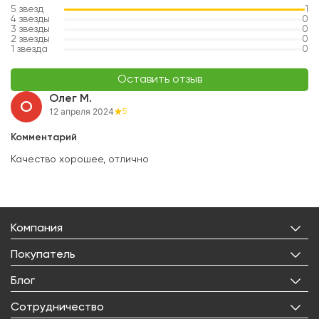
5
звезд
1
4
звезды
0
3
звезды
0
2
звезды
0
1
звезда
0
Оставить отзыв
Олег М.
О
12 апреля 2024
5
Комментарий
Качество хорошее, отлично
Компания
О нас
Покупатель
Бренды
Личный кабинет
Блог
Лицензии
Корзина
Реквизиты
Все статьи
Сотрудничество
Избранное