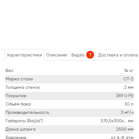
1
Характеристики
Описание
Видео
Доставка и оплата
Вес
14
кг
Марка стали
СТ-3
Толщина стенок
2
мм
Покрытие
389 U PE
Объём бака
30
л
Производительность
3
м²/ч
Габариты (ВхШхГ)
570,5х300х...
мм
Длина шланга
2500
мм
Давление
от 4-8
атм