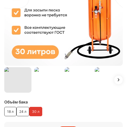
Объём бака
18 л
24 л
30 л