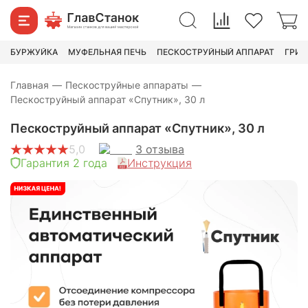
13 490
₽
20 990
₽
БУРЖУЙКА
МУФЕЛЬНАЯ ПЕЧЬ
ПЕСКОСТРУЙНЫЙ АППАРАТ
ГРИН
Главная
—
Пескоструйные аппараты
—
Пескоструйный аппарат «Спутник», 30 л
Пескоструйный аппарат «Спутник», 30 л
3
отзыва
5,0
Гарантия 2 года
Инструкция