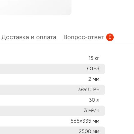
Доставка и оплата
Вопрос-ответ
0
15
кг
СТ-3
2
мм
389 U PE
30
л
3
м²/ч
565х335
мм
2500
мм