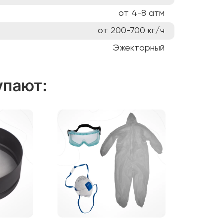
от 4-8
атм
от 200-700
кг/ч
Эжекторный
упают
: