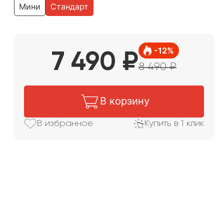
Мини
Стандарт
-
12
%
7 490
₽
8 490
₽
В корзину
В избранное
Купить в 1 клик