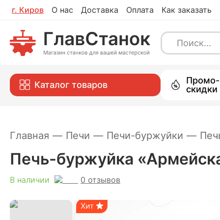
г.
Киров
О нас
Доставка
Оплата
Как заказать
Печь-буржуйка «Армейская 3.0 Стан
0
отзывов
В наличии
Каталог
Промо-
Каталог товаров
скидки
Главная
—
Печи
—
Печи-буржуйки
—
Печ
Печь-буржуйка «Армейска
0
отзывов
В наличии