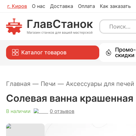
г.
Киров
О нас
Доставка
Оплата
Как заказать
Солевая ванна крашенная
0
отзывов
В наличии
Каталог
Промо-
Каталог товаров
скидки
Главная
—
Печи
—
Аксессуары для печей
Солевая ванна крашенная
0
отзывов
В наличии