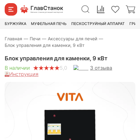
4 580
₽
7 490
₽
БУРЖУЙКА
МУФЕЛЬНАЯ ПЕЧЬ
ПЕСКОСТРУЙНЫЙ АППАРАТ
ГРИН
Главная
—
Печи
—
Аксессуары для печей
—
Блок управления для каменки, 9 кВт
Блок управления для каменки, 9 кВт
3
отзыва
В наличии
5,0
Инструкция