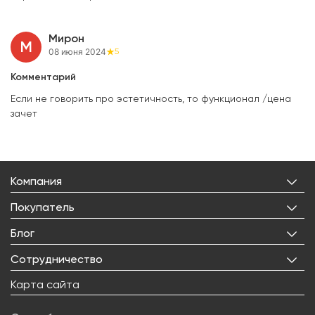
Мирон
М
08 июня 2024
5
Комментарий
Если не говорить про эстетичность, то функционал /цена
зачет
Компания
О нас
Покупатель
Бренды
Личный кабинет
Блог
Лицензии
Корзина
Реквизиты
Все статьи
Сотрудничество
Избранное
Правовая информация
О товарах
Доставка
Оптовым покупателям
Карта сайта
Контакты
Новости
Оплата
Поставщикам
Вакансии