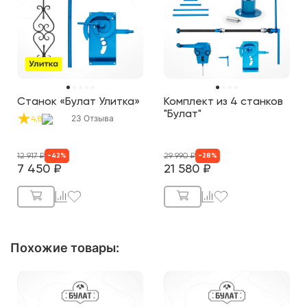
Станок «Булат Улитка»
Комплект из 4 станков
"Булат"
23
Отзыва
4,8
12 917
₽
29 990
₽
-
42
%
-
28
%
7 450
₽
21 580
₽
Похожие товары
: