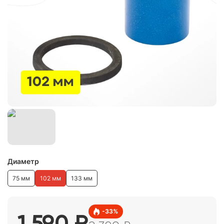
Диаметр
75 мм
102 мм
133 мм
-
33
%