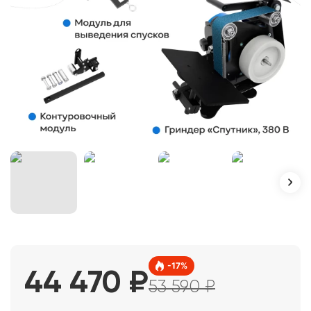
-
17
%
44 470
₽
53 590
₽