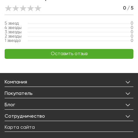
0 / 5
5
звезд
0
4
звезды
0
3
звезды
0
2
звезды
0
1
звезда
0
Оставить отзыв
Компания
О нас
Покупатель
Бренды
Личный кабинет
Блог
Лицензии
Корзина
Реквизиты
Все статьи
Сотрудничество
Избранное
Правовая информация
О товарах
Доставка
Оптовым покупателям
Карта сайта
Контакты
Новости
Оплата
Поставщикам
Вакансии