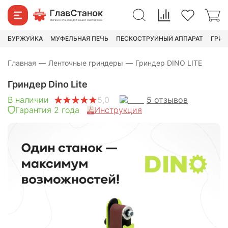
6 990
₽
9 990
₽
БУРЖУЙКА
МУФЕЛЬНАЯ ПЕЧЬ
ПЕСКОСТРУЙНЫЙ АППАРАТ
ГРИН
Главная
—
Ленточные гриндеры
—
Гриндер DINO LITE
Гриндер Dino Lite
5
отзывов
В наличии
5,0
Гарантия 2 года
Инструкция