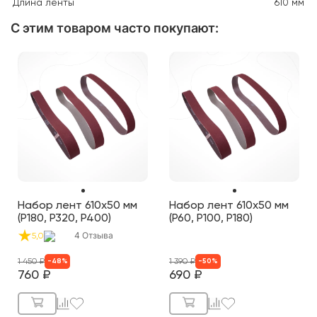
Длина ленты
610
мм
С этим товаром часто покупают
:
Набор лент 610х50 мм
Набор лент 610х50 мм
(P180, P320, P400)
(P60, P100, P180)
4
Отзыва
5,0
1 450
₽
1 390
₽
-
48
%
-
50
%
760
₽
690
₽