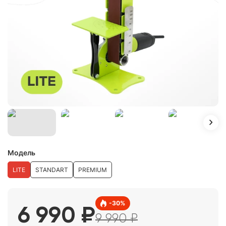
Модель
LITE
STANDART
PREMIUM
-
30
%
6 990
₽
9 990
₽