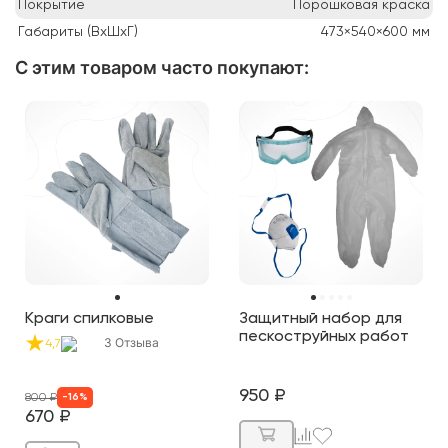
Покрытие
Порошковая краска
Габариты (ВхШхГ)
473×540×600
мм
С этим товаром часто покупают
:
Краги спилковые
Защитный набор для
пескоструйных работ
3
Отзыва
4,7
950
₽
800
₽
-
16
%
670
₽