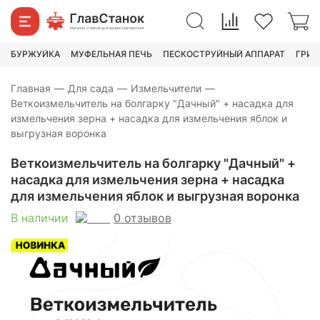
для измельчения зерна +
9 930
₽
0
насадка для измельчения
яблок и выгрузная воронка
БУРЖУЙКА
МУФЕЛЬНАЯ ПЕЧЬ
ПЕСКОСТРУЙНЫЙ АППАРАТ
ГРИН
Главная
—
Для сада
—
Измельчители
—
Веткоизмельчитель на болгарку "Дачный" + насадка для
измельчения зерна + насадка для измельчения яблок и
выгрузная воронка
Веткоизмельчитель на болгарку "Дачный" +
насадка для измельчения зерна + насадка
для измельчения яблок и выгрузная воронка
0
отзывов
В наличии