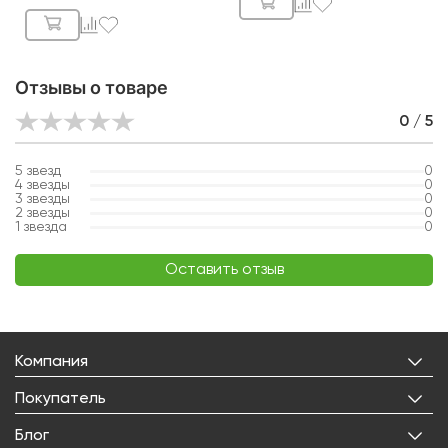
Отзывы о товаре
0 / 5
5
звезд
0
4
звезды
0
3
звезды
0
2
звезды
0
1
звезда
0
Оставить отзыв
Компания
О нас
Покупатель
Бренды
Личный кабинет
Блог
Лицензии