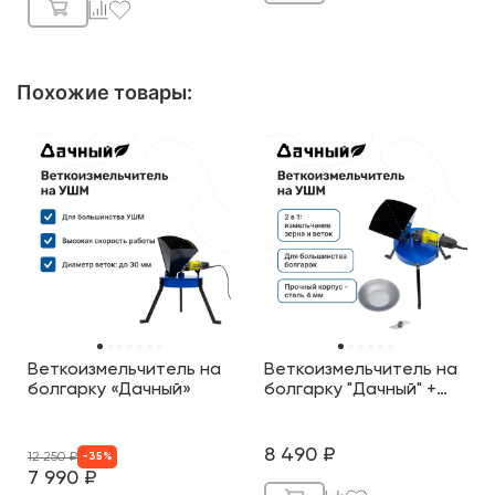
Похожие товары
:
Веткоизмельчитель на
Веткоизмельчитель на
болгарку «Дачный»
болгарку "Дачный" +
насадка для
измельчения зерна
8 490
₽
12 250
₽
-
35
%
7 990
₽