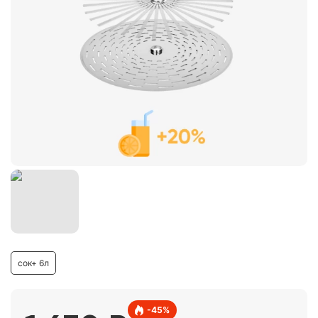
сок+ 6л
-
45
%