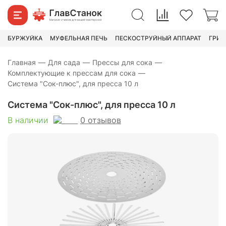
1 630
₽
2 990
₽
БУРЖУЙКА
МУФЕЛЬНАЯ ПЕЧЬ
ПЕСКОСТРУЙНЫЙ АППАРАТ
ГРИН
Главная
—
Для сада
—
Прессы для сока
—
Комплектующие к прессам для сока
—
Система "Сок-плюс", для пресса 10 л
Система "Сок-плюс", для пресса 10 л
0
отзывов
В наличии