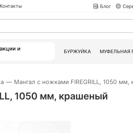
Контакты
Блог
Сер
м, крашеный
3 850
₽
7 4
 товаров
акции и
БУРЖУЙКА
МУФЕЛЬНАЯ 
ла
—
Мангал с ножками FIREGRILL, 1050 мм,
LL, 1050 мм, крашеный