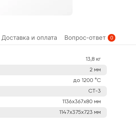
Доставка и оплата
Вопрос-ответ
0
13,8
кг
2
мм
до 1200
°C
СТ-3
1136х367х80
мм
1147х375х723
мм